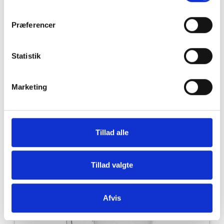
Præferencer
Statistik
Drikkeglas
Marketing
PRIS
29,00
DKK
Tillad alle
LÆG I KURVEN
Tillad valgte
Afvis