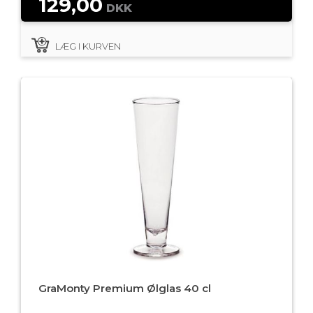
129,00
DKK
LÆG I KURVEN
GraMonty Premium Ølglas 40 cl