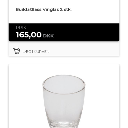
BuildaGlass Vinglas 2 stk.
PRIS
165,00
DKK
LÆG I KURVEN