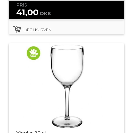
PRIS
41,00
DKK
LÆG I KURVEN
Vinglas 20 cl.