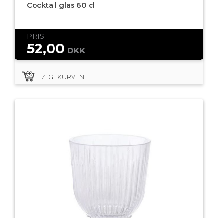
Cocktail glas 60 cl
PRIS
52,00
DKK
LÆG I KURVEN