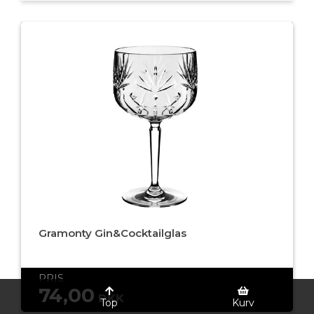
Gramonty Gin&Cocktailglas
PRIS
74,00
DKK
Top
Kurv