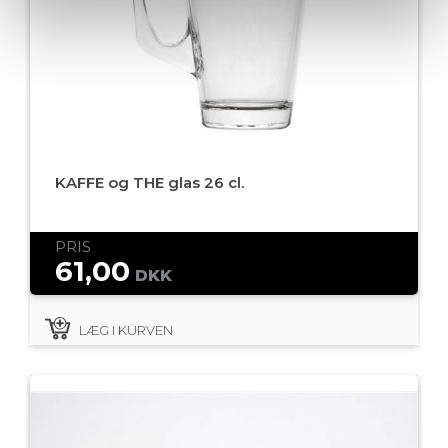
KAFFE og THE glas 26 cl.
PRIS
61,00
DKK
LÆG I KURVEN