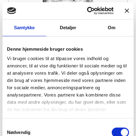
Premium Drink Glas 35 cl.
Samtykke
Detaljer
Om
PRIS
Denne hjemmeside bruger cookies
51,00
DKK
Vi bruger cookies til at tilpasse vores indhold og
annoncer, til at vise dig funktioner til sociale medier og til
LÆG I KURVEN
at analysere vores trafik. Vi deler også oplysninger om
din brug af vores hjemmeside med vores partnere inden
for sociale medier, annonceringspartnere og
analysepartnere. Vores partnere kan kombinere disse
data med andre oplysninger, du har givet dem, eller som
de har indsamlet fra din brug af deres tjenester.
Samtykkevalg
Nødvendig