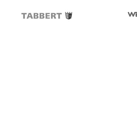
Silkeborg
Funder Dalgårdsvej 1
8600 Silkeborg
Tlf.: 97125366