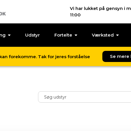
Vi har lukket på gensyn i m
11:00
ing
Udstyr
Fortelte
Værksted
Se mere 
l kan forekomme. Tak for jeres forståelse