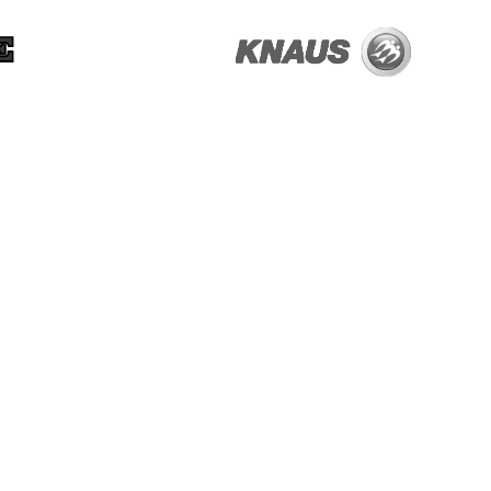
OM OS
G
KONTAKT OS
ÅBNINGSTIDER
E
HISTORIEN
RÅDER
COOKIES