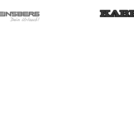
FØLG OS
LINKS
FACEBOOK
FINANSIERIN
YOUTUBE
SERVICE
INSTAGRAM
UDEKØREND
LINKEDIN
SERVICEOM