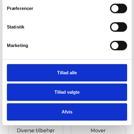
Grill og Tilbehør
Indvendigt Udstyr
Præferencer
Statistik
Marketing
Udvendigt Udstyr
Camp System
Tillad alle
Tillad valgte
Afvis
Diverse tilbehør
Mover