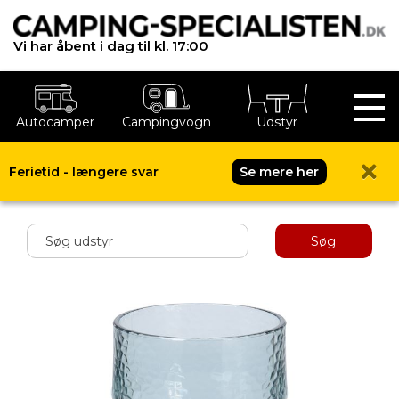
Vi har åbent i dag til kl. 17:00
Autocamper
Campingvogn
Udstyr
Ferietid - længere svar
Se mere her
Shop menu
Søg