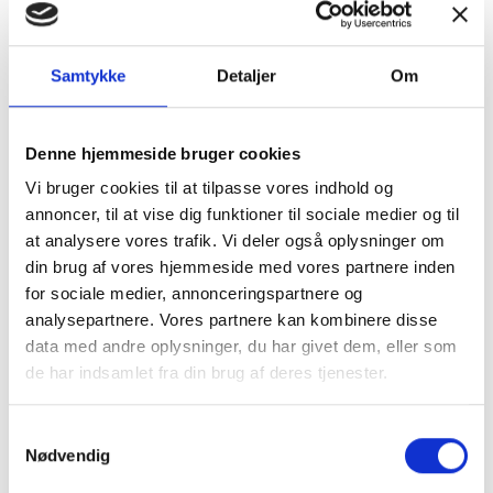
Tilbud
Autocamper udstyr
Samtykke
Detaljer
Om
Denne hjemmeside bruger cookies
Vi bruger cookies til at tilpasse vores indhold og
annoncer, til at vise dig funktioner til sociale medier og til
at analysere vores trafik. Vi deler også oplysninger om
Møbler
Omnia
din brug af vores hjemmeside med vores partnere inden
for sociale medier, annonceringspartnere og
analysepartnere. Vores partnere kan kombinere disse
data med andre oplysninger, du har givet dem, eller som
de har indsamlet fra din brug af deres tjenester.
Samtykkevalg
Nødvendig