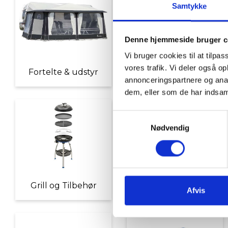
Samtykke
Denne hjemmeside bruger c
Vi bruger cookies til at tilpas
vores trafik. Vi deler også 
Fortelte & udstyr
Nyheder
annonceringspartnere og anal
dem, eller som de har indsaml
Samtykkevalg
Nødvendig
Grill og Tilbehør
Indvendigt Udstyr
Afvis