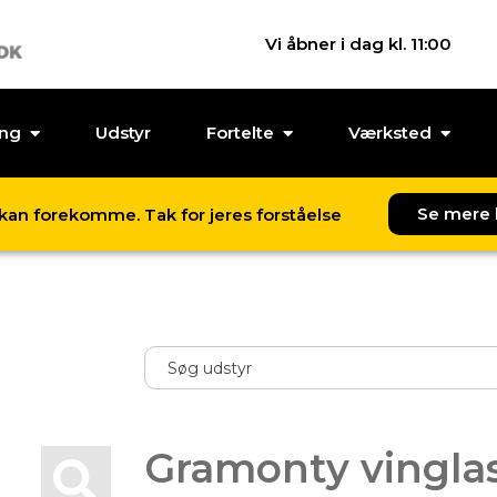
Vi åbner i dag kl. 11:00
ing
Udstyr
Fortelte
Værksted
Se mere 
l kan forekomme. Tak for jeres forståelse
Gramonty vingla