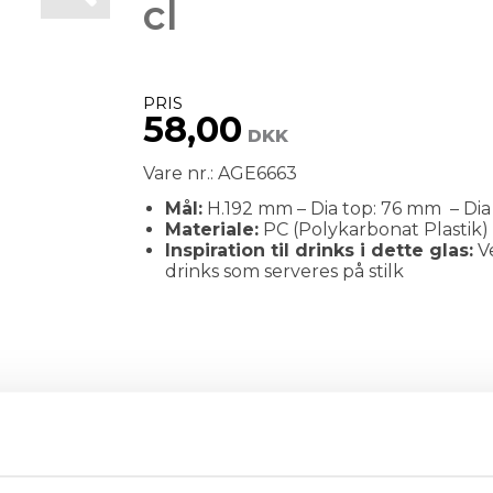
cl
PRIS
58,00
DKK
Vare nr.: AGE6663
Mål:
H.192 mm – Dia top: 76 mm – Di
Materiale:
PC (Polykarbonat Plastik)
Inspiration til drinks i dette glas:
Ve
drinks som serveres på stilk