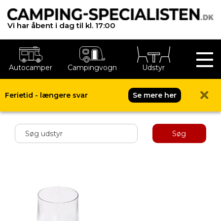
Vi har åbent i dag til kl. 17:00
Autocamper
Campingvogn
Udstyr
Ferietid - længere svar
Se mere her
Shop menu
Søg