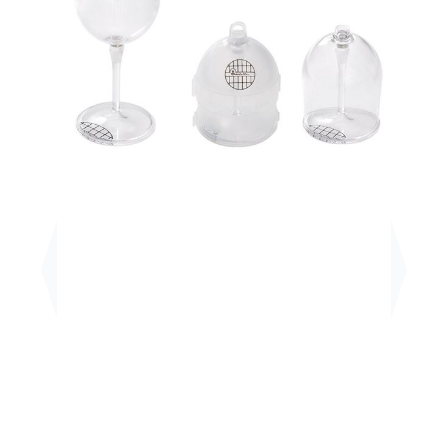
Previous
Next