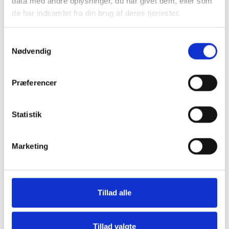
data med andre oplysninger, du har givet dem, eller som
de har indsamlet fra din brug af deres tjenester.
Møbler
Omnia
Samtykkevalg
Nødvendig
Præferencer
Statistik
Grill og Tilbehør
Indvendigt Udstyr
Marketing
Tillad alle
Tillad valgte