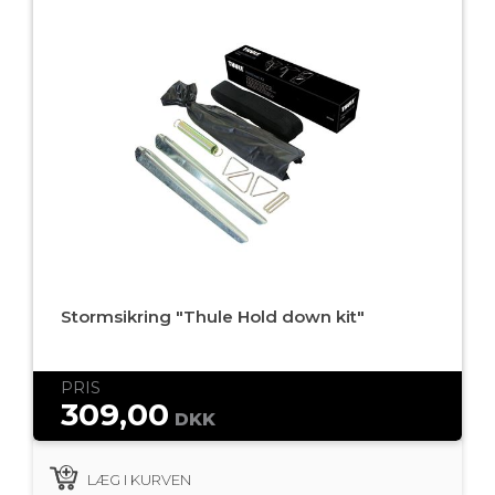
Stormsikring "Thule Hold down kit"
PRIS
309,00
DKK
LÆG I KURVEN