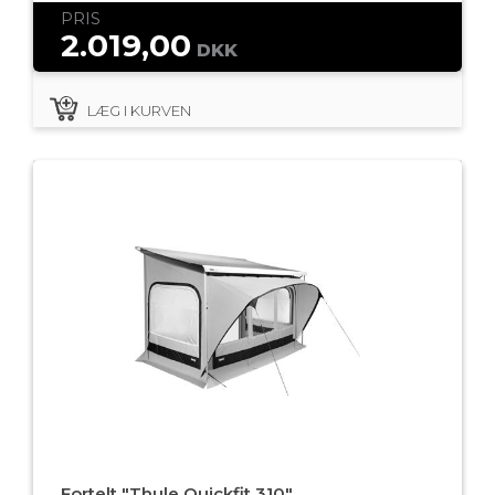
PRIS
2.019,00
DKK
LÆG I KURVEN
Fortelt "Thule Quickfit 310"