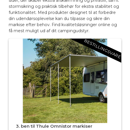
sider, der skaber ekstra afskærmning og privatliv, samt
stormsikring og praktisk tilbehør for ekstra stabilitet og
funktionalitet. Med produkter designet til at forbedre
din udendørsoplevelse kan du tilpasse og sikre din
markise efter behov. Find kvalitetsløsninger online og
få mest muligt ud af dit campingudstyr.
BESTILLINGSVARE
3. ben til Thule Omnistor markiser