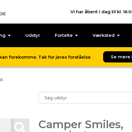
Vi har åbent i dag til kl. 16:
ing
Udstyr
Fortelte
Værksted
Se mere 
l kan forekomme. Tak for jeres forståelse
l.
Camper Smiles,