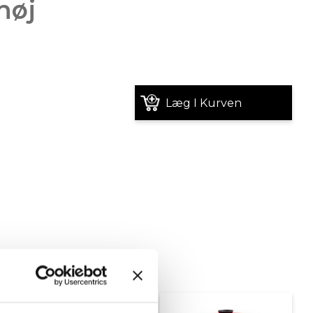
høj
Læg I Kurven