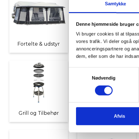
Samtykke
Denne hjemmeside bruger c
Vi bruger cookies til at tilpas
vores trafik. Vi deler også 
Fortelte & udstyr
Nyheder
annonceringspartnere og anal
dem, eller som de har indsaml
Samtykkevalg
Nødvendig
Grill og Tilbehør
Indvendigt Udstyr
Afvis