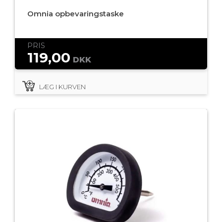
Omnia opbevaringstaske
PRIS
119,00
DKK
LÆG I KURVEN