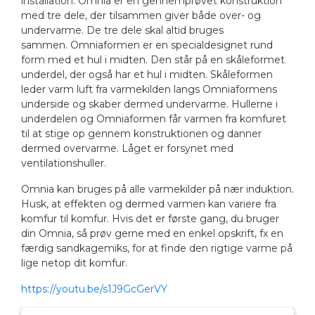
installation. Omnia er en gennemprøvet konstruktion
med tre dele, der tilsammen giver både over- og
undervarme. De tre dele skal altid bruges
sammen. Omniaformen er en specialdesignet rund
form med et hul i midten. Den står på en skåleformet
underdel, der også har et hul i midten. Skåleformen
leder varm luft fra varmekilden langs Omniaformens
underside og skaber dermed undervarme. Hullerne i
underdelen og Omniaformen får varmen fra komfuret
til at stige op gennem konstruktionen og danner
dermed overvarme. Låget er forsynet med
ventilationshuller.
Omnia kan bruges på alle varmekilder på nær induktion.
Husk, at effekten og dermed varmen kan variere fra
komfur til komfur. Hvis det er første gang, du bruger
din Omnia, så prøv gerne med en enkel opskrift, fx en
færdig sandkagemiks, for at finde den rigtige varme på
lige netop dit komfur.
https://youtu.be/s1J9GcGerVY