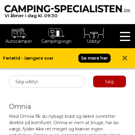
Vi åbner i dag kl. 09:30
Autocamper
Campingvogn
Udstyr
Ferietid - længere svar
Se mere her
Shop menu
Søg
Omnia
Med Omnia får du nybagt brød og lækre ovnretter
direkte på komfuret. Omnia er nem at bruge, har lav
vægt, fylder ikke ret meget og kræver ingen