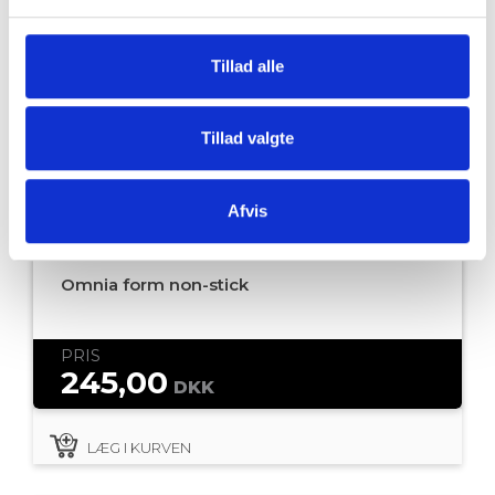
Tillad alle
Tillad valgte
Afvis
Omnia form non-stick
PRIS
245,00
DKK
LÆG I KURVEN