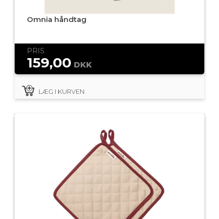
Omnia håndtag
PRIS
159,00
DKK
LÆG I KURVEN