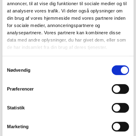
annoncer, til at vise dig funktioner til sociale medier og til
at analysere vores trafik. Vi deler også oplysninger om
din brug af vores hjemmeside med vores partnere inden
for sociale medier, annonceringspartnere og
analysepartnere. Vores partnere kan kombinere disse
data med andre oplysninger, du har givet dem, eller som
de har indsamlet fra din brug af deres tjenester.
Samtykkevalg
Omniakogebogen - Den sultne rejsende af
Nødvendig
Ayo Hansen
PRIS
249,00
Præferencer
DKK
Statistik
LÆG I KURVEN
Marketing