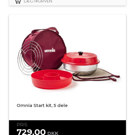
LÆG I KURVEN
Omnia Start kit, 5 dele
PRIS
729,00
DKK