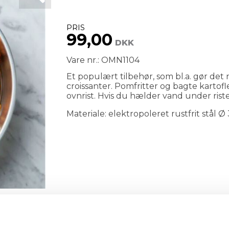
PRIS
99,00
DKK
Vare nr.: OMN1104
Et populært tilbehør, som bl.a. gør de
croissanter. Pomfritter og bagte karto
ovnrist. Hvis du hælder vand under rist
Materiale: elektropoleret rustfrit stål Ø 