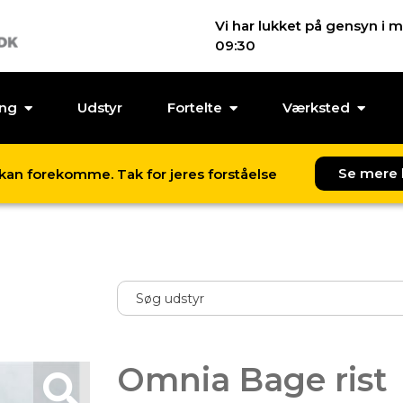
Vi har lukket på gensyn i m
09:30
ing
Udstyr
Fortelte
Værksted
Se mere 
l kan forekomme. Tak for jeres forståelse
Omnia Bage rist