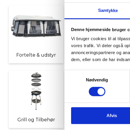
Samtykke
Denne hjemmeside bruger c
Vi bruger cookies til at tilpas
vores trafik. Vi deler også 
annonceringspartnere og anal
Fortelte & udstyr
Nyheder
dem, eller som de har indsaml
Samtykkevalg
Nødvendig
Afvis
Grill og Tilbehør
Indvendigt Udstyr