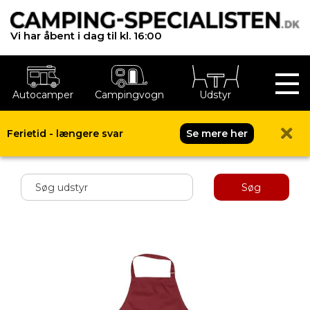
Vi har åbent i dag til kl. 16:00
Autocamper
Campingvogn
Udstyr
Ferietid - længere svar
Se mere her
Shop menu
Søg