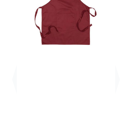
Previous
Next