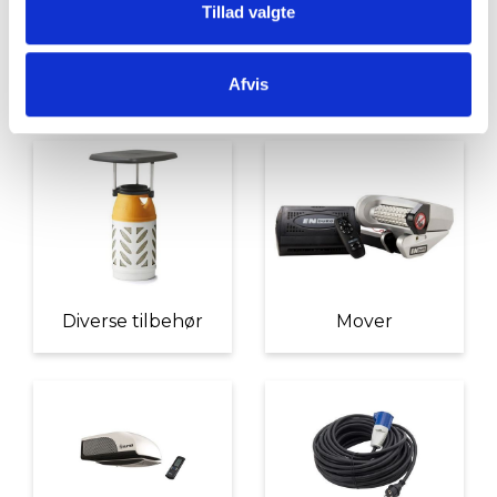
Tillad valgte
Udvendigt Udstyr
Camp System
Afvis
Diverse tilbehør
Mover