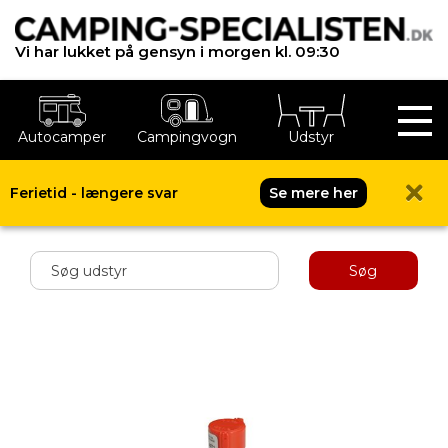
Vi har lukket på gensyn i morgen kl. 09:30
Autocamper
Campingvogn
Udstyr
Ferietid - længere svar
Se mere her
Shop menu
Søg