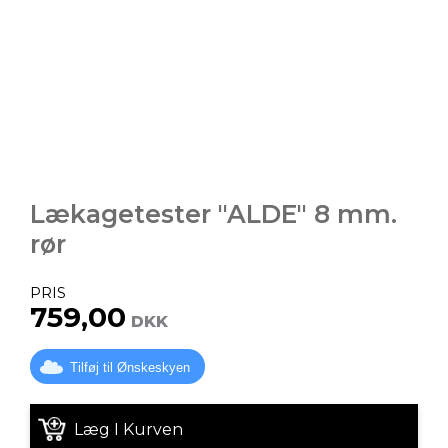
Lækagetester "ALDE" 8 mm.
rør
PRIS
759,00
DKK
Tilføj til Ønskeskyen
Læg I Kurven