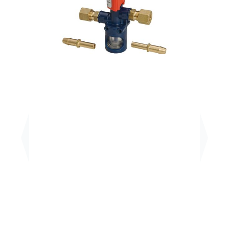
Previous
Next