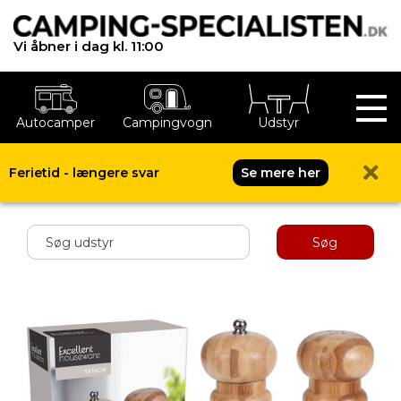
Vi åbner i dag kl. 11:00
Autocamper
Campingvogn
Udstyr
Ferietid - længere svar
Se mere her
Shop menu
Søg