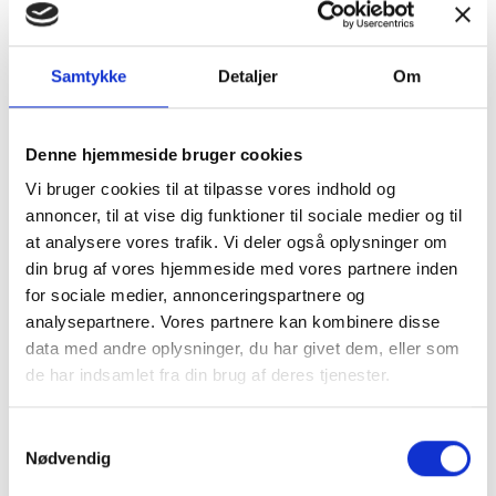
Tilbud
Autocamper udstyr
Samtykke
Detaljer
Om
Denne hjemmeside bruger cookies
Vi bruger cookies til at tilpasse vores indhold og
annoncer, til at vise dig funktioner til sociale medier og til
at analysere vores trafik. Vi deler også oplysninger om
Møbler
Omnia
din brug af vores hjemmeside med vores partnere inden
for sociale medier, annonceringspartnere og
analysepartnere. Vores partnere kan kombinere disse
data med andre oplysninger, du har givet dem, eller som
de har indsamlet fra din brug af deres tjenester.
Samtykkevalg
Nødvendig