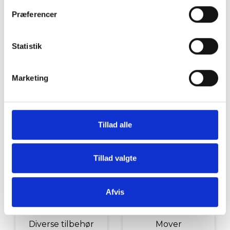
Grill og Tilbehør
Indvendigt Udstyr
Præferencer
Statistik
Marketing
Udvendigt Udstyr
Camp System
Tillad alle
Tillad valgte
Afvis
Diverse tilbehør
Mover