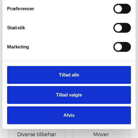
Grill og Tilbehør
Indvendigt Udstyr
Præferencer
Statistik
Marketing
Udvendigt Udstyr
Camp System
Tillad alle
Tillad valgte
Afvis
Diverse tilbehør
Mover