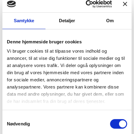
Tilbud
Autocamper udstyr
Samtykke
Detaljer
Om
Denne hjemmeside bruger cookies
Vi bruger cookies til at tilpasse vores indhold og
annoncer, til at vise dig funktioner til sociale medier og til
at analysere vores trafik. Vi deler også oplysninger om
Møbler
Omnia
din brug af vores hjemmeside med vores partnere inden
for sociale medier, annonceringspartnere og
analysepartnere. Vores partnere kan kombinere disse
data med andre oplysninger, du har givet dem, eller som
de har indsamlet fra din brug af deres tjenester.
Samtykkevalg
Nødvendig