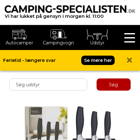
Vi har lukket på gensyn i morgen kl. 11:00
Autocamper
Campingvogn
Udstyr
Ferietid - længere svar
Se mere her
Shop menu
Søg