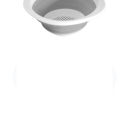
Previous
Next