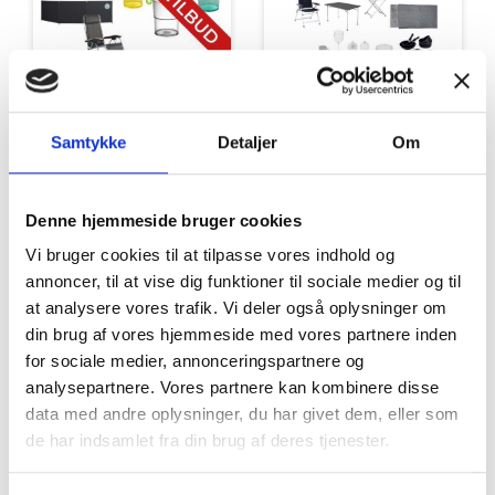
Samtykke
Detaljer
Om
Tilbud
Autocamper udstyr
Denne hjemmeside bruger cookies
Vi bruger cookies til at tilpasse vores indhold og
annoncer, til at vise dig funktioner til sociale medier og til
at analysere vores trafik. Vi deler også oplysninger om
din brug af vores hjemmeside med vores partnere inden
for sociale medier, annonceringspartnere og
analysepartnere. Vores partnere kan kombinere disse
Møbler
Omnia
data med andre oplysninger, du har givet dem, eller som
de har indsamlet fra din brug af deres tjenester.