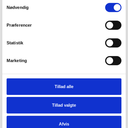
Samtykkevalg
Nødvendig
Præferencer
Grill og Tilbehør
Indvendigt Udstyr
Statistik
Marketing
Tillad alle
Udvendigt Udstyr
Camp System
Tillad valgte
Afvis