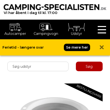
Vi har åbent i dag til kl. 17:00
Autocamper
Campingvogn
Udstyr
Ferietid - længere svar
Se mere her
Shop menu
Søg
BESTILLINGSVARE
BESTILLINGSVARE
BESTILLINGSVARE