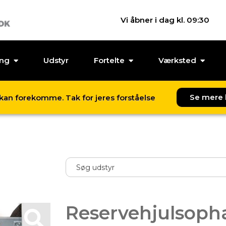
Vi åbner i dag kl. 09:30
ing
Udstyr
Fortelte
Værksted
Se mere 
l kan forekomme. Tak for jeres forståelse
Reservehjulsop