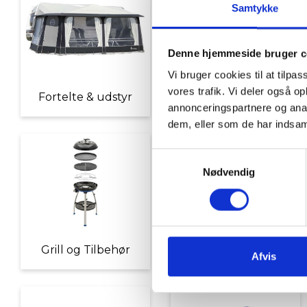
Samtykke
Denne hjemmeside bruger c
Vi bruger cookies til at tilpas
vores trafik. Vi deler også 
Fortelte & udstyr
Nyheder
annonceringspartnere og anal
dem, eller som de har indsaml
Samtykkevalg
Nødvendig
Grill og Tilbehør
Indvendigt Udstyr
Afvis