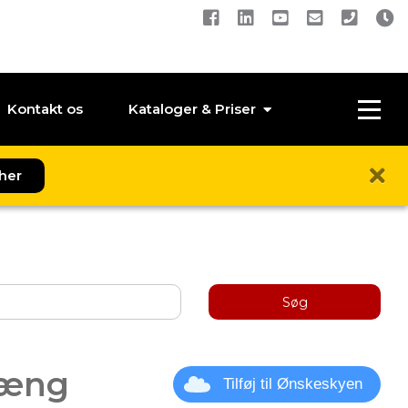
Kontakt os
Kataloger & Priser
her
Søg
hæng
Tilføj til Ønskeskyen