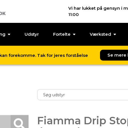
Vi har lukket på gensyn i m
11:00
ing
Udstyr
Fortelte
Værksted
Se mere 
l kan forekomme. Tak for jeres forståelse
Fiamma Drip Sto