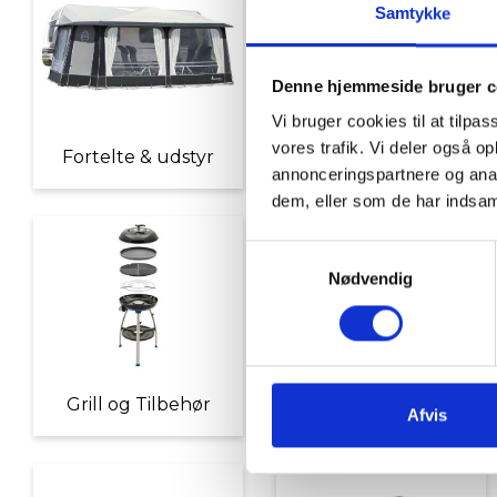
Samtykke
Denne hjemmeside bruger c
Vi bruger cookies til at tilpas
vores trafik. Vi deler også 
Fortelte & udstyr
Nyheder
annonceringspartnere og anal
dem, eller som de har indsaml
Samtykkevalg
Nødvendig
Grill og Tilbehør
Indvendigt Udstyr
Afvis