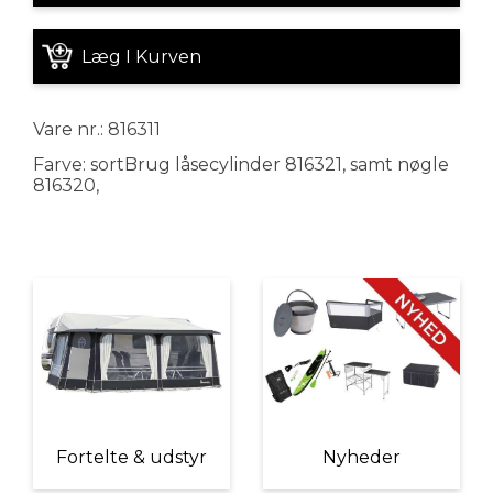
Læg I Kurven
Vare nr.: 816311
Farve: sortBrug låsecylinder 816321, samt nøgle
816320,
Fortelte & udstyr
Nyheder