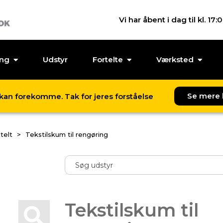
Vi har åbent i dag til kl. 17:
ing
Udstyr
Fortelte
Værksted
Se mere 
l kan forekomme. Tak for jeres forståelse
telt
Tekstilskum til rengøring
Tekstilskum til