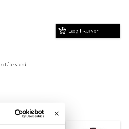
Læg I Kurven
kan tåle vand