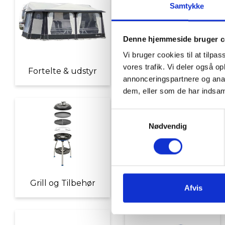
Samtykke
Denne hjemmeside bruger c
Vi bruger cookies til at tilpas
vores trafik. Vi deler også 
Fortelte & udstyr
Nyheder
annonceringspartnere og anal
dem, eller som de har indsaml
Samtykkevalg
Nødvendig
Grill og Tilbehør
Indvendigt Udstyr
Afvis