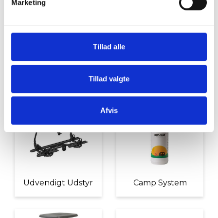
Marketing
Tillad alle
Grill og Tilbehør
Indvendigt Udstyr
Tillad valgte
Afvis
Udvendigt Udstyr
Camp System