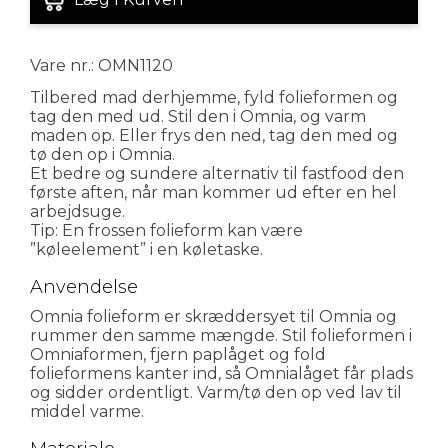
Vare nr.: OMN1120
Tilbered mad derhjemme, fyld folieformen og
tag den med ud. Stil den i Omnia, og varm
maden op. Eller frys den ned, tag den med og
tø den op i Omnia.
Et bedre og sundere alternativ til fastfood den
første aften, når man kommer ud efter en hel
arbejdsuge.
Tip: En frossen folieform kan være
”køleelement” i en køletaske.
Anvendelse
Omnia folieform er skræddersyet til Omnia og
rummer den samme mængde. Stil folieformen i
Omniaformen, fjern paplåget og fold
folieformens kanter ind, så Omnialåget får plads
og sidder ordentligt. Varm/tø den op ved lav til
middel varme.