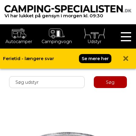
Vi har lukket på gensyn i morgen kl. 09:30
Autocamper
Campingvogn
Udstyr
Ferietid - længere svar
Se mere her
Shop menu
Søg