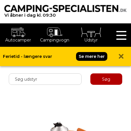
Vi åbner i dag kl. 09:30
Autocamper
Campingvogn
Udstyr
Ferietid - længere svar
Se mere her
Shop menu
Søg