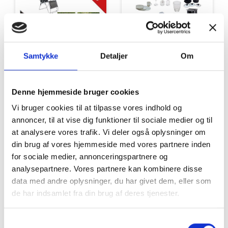
Tilbud
Autocamper udstyr
Samtykke
Detaljer
Om
Denne hjemmeside bruger cookies
Vi bruger cookies til at tilpasse vores indhold og
annoncer, til at vise dig funktioner til sociale medier og til
at analysere vores trafik. Vi deler også oplysninger om
din brug af vores hjemmeside med vores partnere inden
for sociale medier, annonceringspartnere og
Møbler
Omnia
analysepartnere. Vores partnere kan kombinere disse
data med andre oplysninger, du har givet dem, eller som
de har indsamlet fra din brug af deres tjenester.
Samtykkevalg