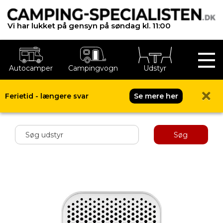
Vi har lukket på gensyn på søndag kl. 11:00
Autocamper
Campingvogn
Udstyr
Ferietid - længere svar
Se mere her
Shop menu
Søg