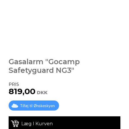
Gasalarm "Gocamp
Safetyguard NG3"
PRIS
819,00
DKK
Tilføj til Ønskeskyen
Læg I Kurven