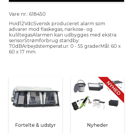
Vare nr.: 618450
Hvid12VdcSvensk produceret alarm som
advarer mod flaskegas, narkose- og
kuliltegasAlarmen kan udbygges med ekstra
sensorStrømforbrug standby:
70dBArbejdstemperatur: 0 - 55 graderMål: 60 x
60 x 17 mm.
Fortelte & udstyr
Nyheder