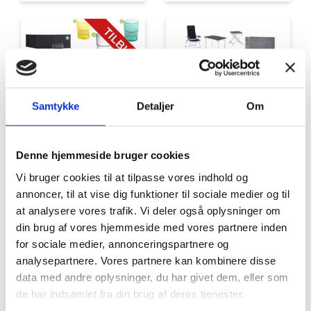
Samtykke
Detaljer
Om
Tilbud
Autocamper udstyr
Denne hjemmeside bruger cookies
Vi bruger cookies til at tilpasse vores indhold og
annoncer, til at vise dig funktioner til sociale medier og til
at analysere vores trafik. Vi deler også oplysninger om
din brug af vores hjemmeside med vores partnere inden
for sociale medier, annonceringspartnere og
analysepartnere. Vores partnere kan kombinere disse
data med andre oplysninger, du har givet dem, eller som
Møbler
Omnia
de har indsamlet fra din brug af deres tjenester.