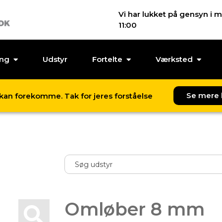
Vi har lukket på gensyn i m
11:00
ing
Udstyr
Fortelte
Værksted
Se mere 
l kan forekomme. Tak for jeres forståelse
Omløber 8 mm