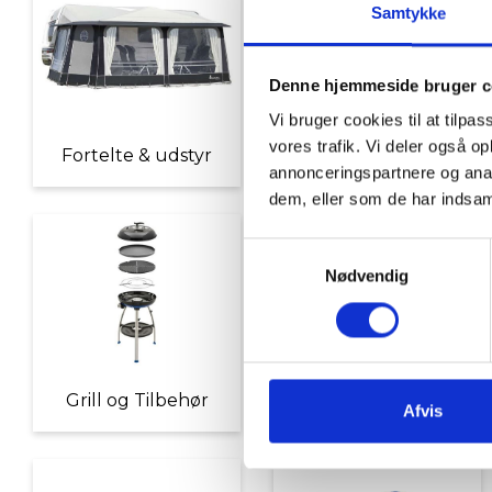
Samtykke
Denne hjemmeside bruger c
Vi bruger cookies til at tilpas
vores trafik. Vi deler også 
Fortelte & udstyr
Nyheder
annonceringspartnere og anal
dem, eller som de har indsaml
Samtykkevalg
Nødvendig
Grill og Tilbehør
Indvendigt Udstyr
Afvis