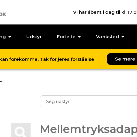
Vi har åbent i dag til kl. 17:
ing
Udstyr
Fortelte
Værksted
Se mere 
l kan forekomme. Tak for jeres forståelse
T"
Mellemtryksadap