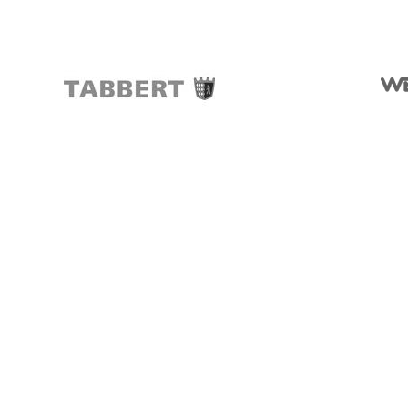
Silkeborg
Funder Dalgårdsvej 1
8600 Silkeborg
Tlf.: 97125366