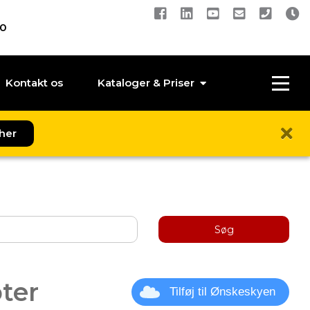
00
Kontakt os
Kataloger & Priser
her
Søg
ter
Tilføj til Ønskeskyen