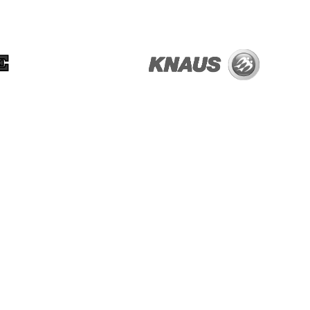
OM OS
G
KONTAKT OS
ÅBNINGSTIDER
E
HISTORIEN
RÅDER
COOKIES