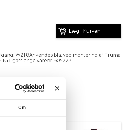
Læg I Kurven
fgang: W21,8Anvendes bla. ved montering af Truma
IGT gasslange varenr. 605223
Om