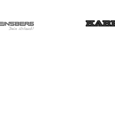
FØLG OS
LINKS
FACEBOOK
FINANSIERIN
YOUTUBE
SERVICE
INSTAGRAM
UDEKØREND
LINKEDIN
SERVICEOM