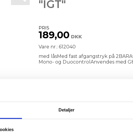
"IGT"
PRIS
189,00
DKK
Vare nr.: 612040
med låsMed fast afgangstryk på 2BARA
Mono- og DuocontrolAnvendes med G8 
Detaljer
ookies