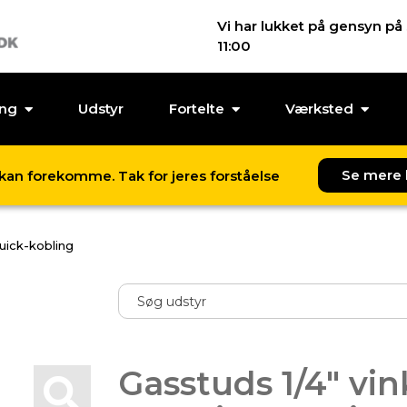
Vi har lukket på gensyn på
11:00
ing
Udstyr
Fortelte
Værksted
Se mere 
l kan forekomme. Tak for jeres forståelse
quick-kobling
Gasstuds 1/4" vin