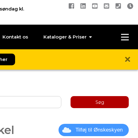
 søndag kl.
Kontakt os
Kataloger & Priser
her
Søg
kel
Tilføj til Ønskeskyen