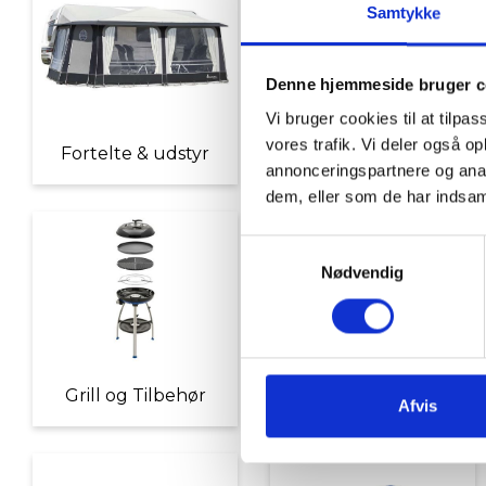
Samtykke
Denne hjemmeside bruger c
Vi bruger cookies til at tilpas
vores trafik. Vi deler også 
Fortelte & udstyr
Nyheder
annonceringspartnere og anal
dem, eller som de har indsaml
Samtykkevalg
Nødvendig
Grill og Tilbehør
Indvendigt Udstyr
Afvis