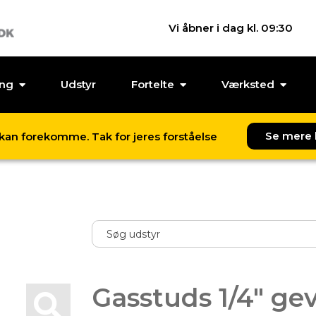
Vi åbner i dag kl. 09:30
ing
Udstyr
Fortelte
Værksted
Se mere 
l kan forekomme. Tak for jeres forståelse
Gasstuds 1/4" ge