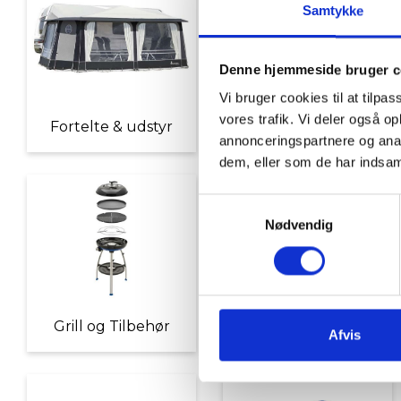
Samtykke
Denne hjemmeside bruger c
Vi bruger cookies til at tilpas
vores trafik. Vi deler også 
Fortelte & udstyr
Nyheder
annonceringspartnere og anal
dem, eller som de har indsaml
Samtykkevalg
Nødvendig
Grill og Tilbehør
Indvendigt Udstyr
Afvis