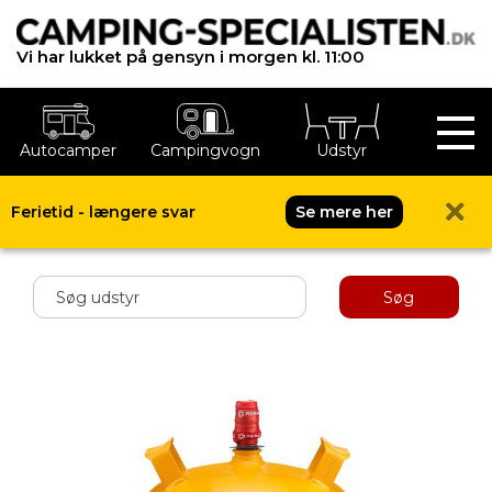
Vi har lukket på gensyn i morgen kl. 11:00
Autocamper
Campingvogn
Udstyr
Ferietid - længere svar
Se mere her
Shop menu
Søg