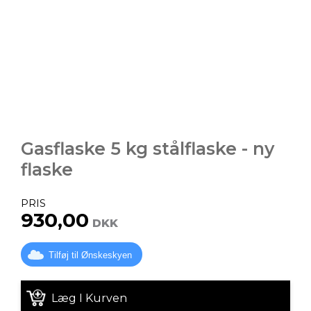
Gasflaske 5 kg stålflaske - ny
flaske
PRIS
930,00
DKK
Tilføj til Ønskeskyen
Læg I Kurven