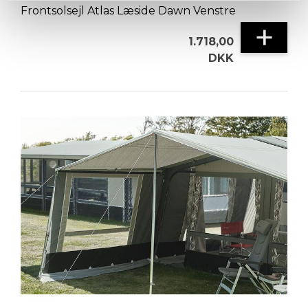
Frontsolsejl Atlas Læside Dawn Venstre
+
1.718,00
DKK