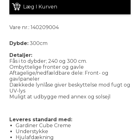
Læg I Kurven
Vare nr.: 140209004
Dybde:
300cm
Detaljer:
Fås i to dybder; 240 og 300 cm.
Ombyttelige fronter og gavle
Aftagelige/nedfældbare dele: Front- og
gavlpaneler
Dækkede lynlåse giver beskyttelse mod fugt og
UV-lys
Muligt at udbygge med annex og solsejl
Leveres standard med:
Gardiner Cube Creme
Understykke
Hjulafdækning