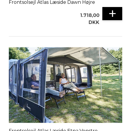
Frontsolsejl Atlas Læside Dawn Højre
+
1.718,00
DKK
Frontsolsejl Atlas Læside Etna Venstre