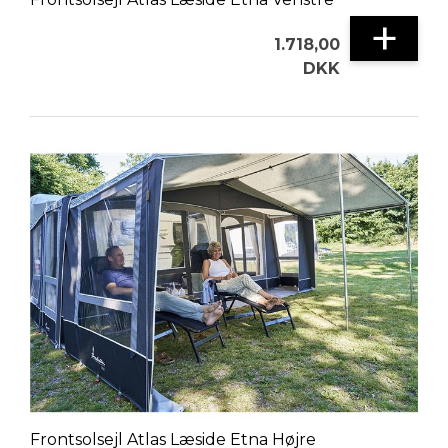
+
1.718,00
DKK
Frontsolsejl Atlas Læside Etna Højre