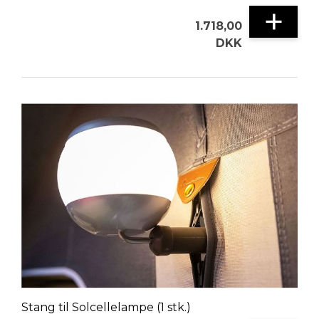
+
1.718,00
DKK
Stang til Solcellelampe (1 stk.)