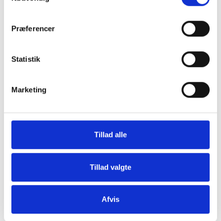
Frontsolsejl Atlas G16
+
Præferencer
3.513,00
DKK
Statistik
Marketing
Tillad alle
Tillad valgte
Afvis