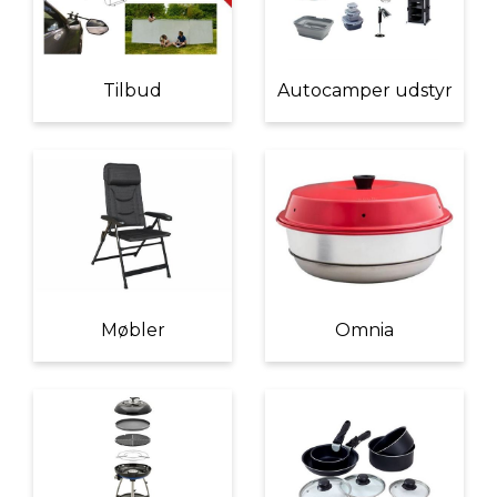
Tilbud
Autocamper udstyr
Møbler
Omnia