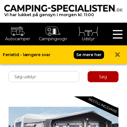
Vi har lukket på gensyn i morgen kl. 11:00
Autocamper
Campingvogn
Udstyr
Ferietid - længere svar
Se mere her
Shop menu
Søg
BESTILLINGSVARE
BESTILLINGSVARE