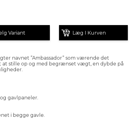
lg Variant
Læg I Kurven
igter navnet ”Ambassador” som værende det
et at stille op og med begrænset vægt, en dybde på
ligheder.
og gavlpaneler.
net i begge gavle.