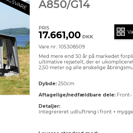
A850/G14
PRIS
Væ
17.661,00
DKK
Vare nr.: 105308509
Med mere end 30 år på markedet forpl
ultimative rejsetelt, der er ukomplicer
2,50 meter og alle ønskelige åbningsmu
Dybde:
250cm
Aftagelige/nedfældbare dele:
Front- 
Detaljer:
Integrereret udluftning i front + mygge