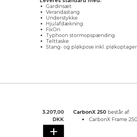
Leveres standard med:
Gardinsæt
Verandastang
Understykke
Hjulafdækning
FixOn
Typhoon stormopspænding
Telttaske
Stang- og pløkpose inkl. pløkoptager
3.207,00
CarbonX 250
består af:
DKK
CarbonX Frame 250 
+