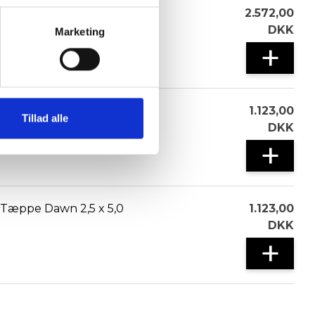
Frontsolsejl Eclipse
2.572,00
DKK
Marketing
+
Tæppe North 2,5 x 5,0
1.123,00
Tillad alle
DKK
+
Tæppe Dawn 2,5 x 5,0
1.123,00
DKK
+