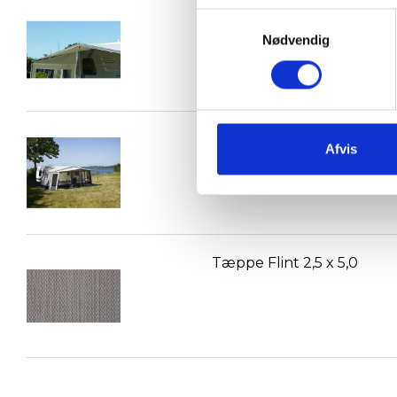
Eclipse Adaptor
Samtykkevalg
Nødvendig
Frontsolsejl Mini Eclipse S
Afvis
Tæppe Flint 2,5 x 5,0