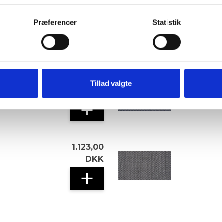
851,00
DKK
Præferencer
Statistik
+
ide
1.426,00
Tillad valgte
DKK
+
1.123,00
DKK
+