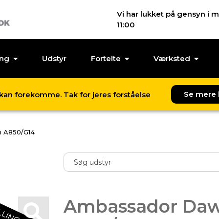
Vi har lukket på gensyn i m
11:00
ing
Udstyr
Fortelte
Værksted
Se mere 
l kan forekomme. Tak for jeres forståelse
 A850/G14
Ambassador Da
LLINGSVARE