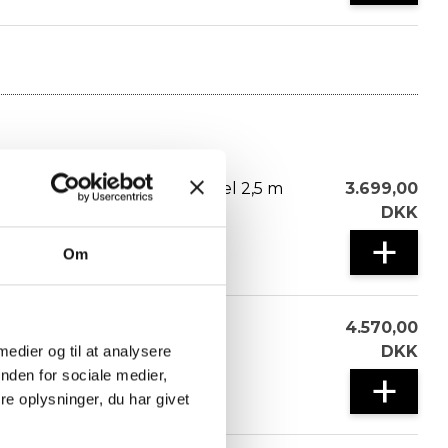
Rumdeler med vinduespanel 2,5 m
3.699,00
DKK
+
Om
Mini Eclipse G14
4.570,00
DKK
 medier og til at analysere
+
nden for sociale medier,
e oplysninger, du har givet