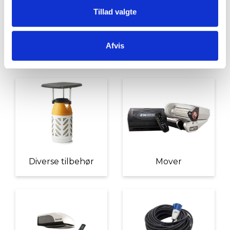
Tillad valgte
Afvis
Udvendigt Udstyr
Camp System
Diverse tilbehør
Mover