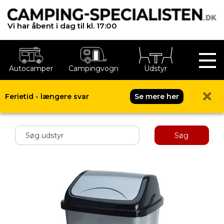
Vi har åbent i dag til kl. 17:00
Autocamper
Campingvogn
Udstyr
Ferietid - længere svar
Se mere her
Shop menu
Søg