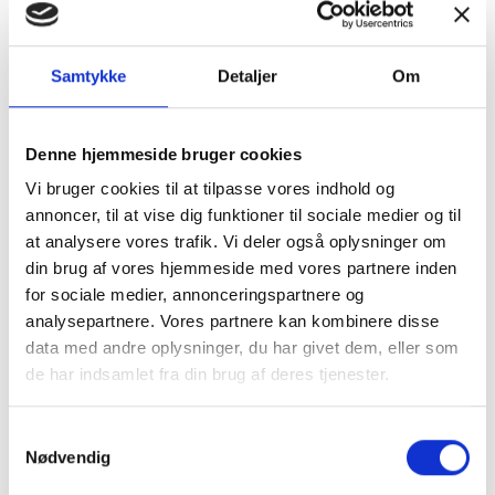
Tilbud
Autocamper udstyr
Samtykke
Detaljer
Om
Denne hjemmeside bruger cookies
Vi bruger cookies til at tilpasse vores indhold og
annoncer, til at vise dig funktioner til sociale medier og til
at analysere vores trafik. Vi deler også oplysninger om
Møbler
Omnia
din brug af vores hjemmeside med vores partnere inden
for sociale medier, annonceringspartnere og
analysepartnere. Vores partnere kan kombinere disse
data med andre oplysninger, du har givet dem, eller som
de har indsamlet fra din brug af deres tjenester.
Samtykkevalg
Nødvendig