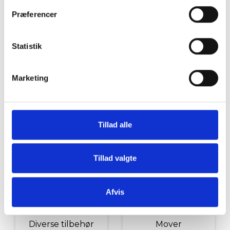
Grill og Tilbehør
Indvendigt Udstyr
Præferencer
Statistik
Marketing
Udvendigt Udstyr
Camp System
Tillad alle
Tillad valgte
Afvis
Diverse tilbehør
Mover