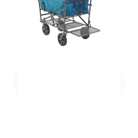
Previous
Next