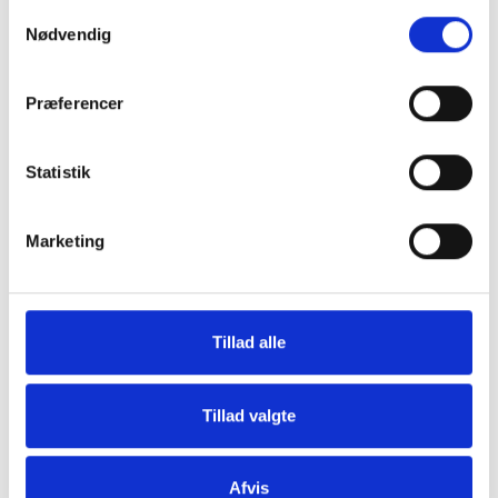
Samtykkevalg
Nødvendig
Præferencer
Grill og Tilbehør
Indvendigt Udstyr
Statistik
Marketing
Tillad alle
Udvendigt Udstyr
Camp System
Tillad valgte
Afvis