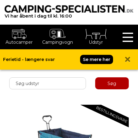
Vi har åbent i dag til kl. 16:00
Autocamper
Campingvogn
Udstyr
Ferietid - længere svar
Se mere her
Shop menu
Søg
BESTILLINGSVARE
BESTILLINGSVARE
BESTILLINGSVARE
BESTILLINGSVARE
BESTILLINGSVARE
BESTILLINGSVARE