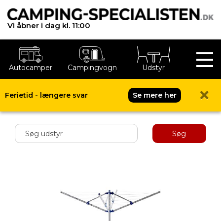
Vi åbner i dag kl. 11:00
Autocamper
Campingvogn
Udstyr
Ferietid - længere svar
Se mere her
Shop menu
Søg