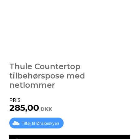
Thule Countertop
tilbehørspose med
netlommer
PRIS
285,00
DKK
Tilføj til Ønskeskyen