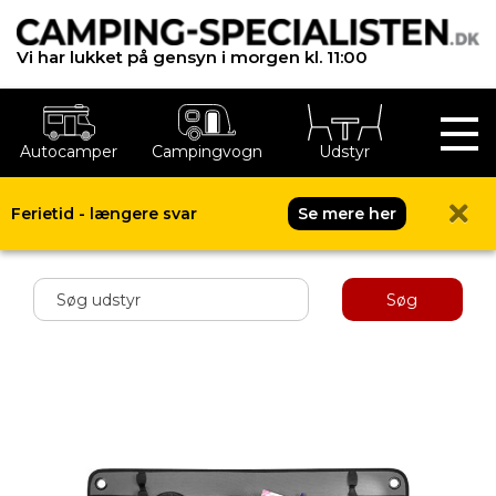
Vi har lukket på gensyn i morgen kl. 11:00
Autocamper
Campingvogn
Udstyr
Ferietid - længere svar
Se mere her
Shop menu
Søg