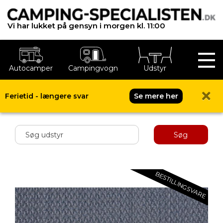
Vi har lukket på gensyn i morgen kl. 11:00
Autocamper
Campingvogn
Udstyr
Ferietid - længere svar
Se mere her
Shop menu
Søg
BESTILLINGSVARE