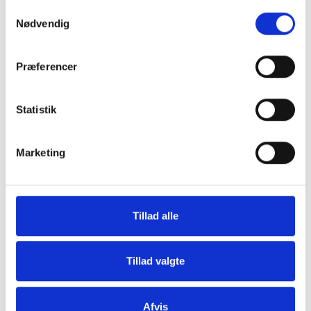
Samtykkevalg
Nødvendig
Præferencer
Grill og Tilbehør
Indvendigt Udstyr
Statistik
Marketing
Tillad alle
Udvendigt Udstyr
Camp System
Tillad valgte
Afvis