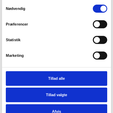
Samtykkevalg
Nødvendig
Præferencer
Grill og Tilbehør
Indvendigt Udstyr
Statistik
Marketing
Tillad alle
Udvendigt Udstyr
Camp System
Tillad valgte
Afvis