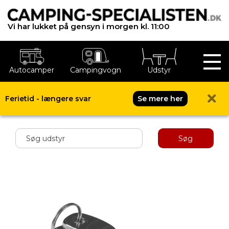
Vi har lukket på gensyn i morgen kl. 11:00
Autocamper
Campingvogn
Udstyr
Ferietid - længere svar
Se mere her
Shop menu
Søg