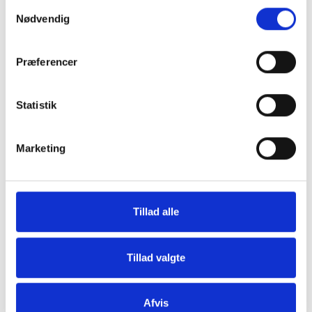
Samtykkevalg
Nødvendig
Præferencer
Grill og Tilbehør
Indvendigt Udstyr
Statistik
Marketing
Tillad alle
Udvendigt Udstyr
Camp System
Tillad valgte
Afvis