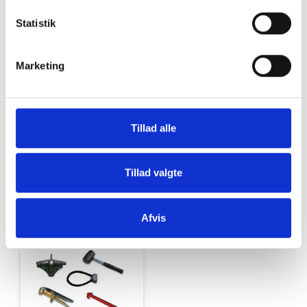
Statistik
Aircondition
Elektrisk
Marketing
Tillad alle
Tillad valgte
Udstyr til Brenderup
Bakkamerasystem
Afvis