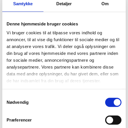
Samtykke
Detaljer
Om
Denne hjemmeside bruger cookies
Udvendigt Udstyr
Camp System
Vi bruger cookies til at tilpasse vores indhold og
annoncer, til at vise dig funktioner til sociale medier og til
at analysere vores trafik. Vi deler også oplysninger om
din brug af vores hjemmeside med vores partnere inden
for sociale medier, annonceringspartnere og
analysepartnere. Vores partnere kan kombinere disse
data med andre oplysninger, du har givet dem, eller som
de har indsamlet fra din brug af deres tjenester.
Diverse tilbehør
Mover
Samtykkevalg
Nødvendig
Præferencer