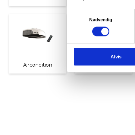
Samtykkevalg
Nødvendig
Afvis
Aircondition
Elektrisk