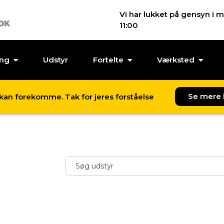
Vi har lukket på gensyn i m
11:00
ing
Udstyr
Fortelte
Værksted
Se mere 
l kan forekomme. Tak for jeres forståelse