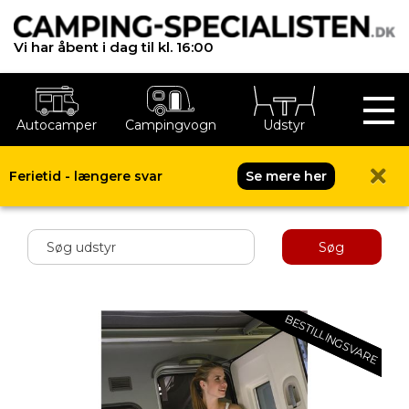
Vi har åbent i dag til kl. 16:00
Autocamper
Campingvogn
Udstyr
Ferietid - længere svar
Se mere her
Shop menu
Søg
BESTILLINGSVARE
BESTILLINGSVARE