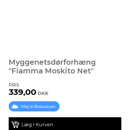
Myggenetsdørforhæng
"Fiamma Moskito Net"
PRIS
339,00
DKK
Tilføj til Ønskeskyen
Læg I Kurven