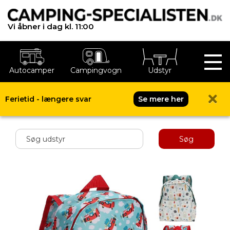
Vi åbner i dag kl. 11:00
Autocamper
Campingvogn
Udstyr
Ferietid - længere svar
Se mere her
Shop menu
Søg