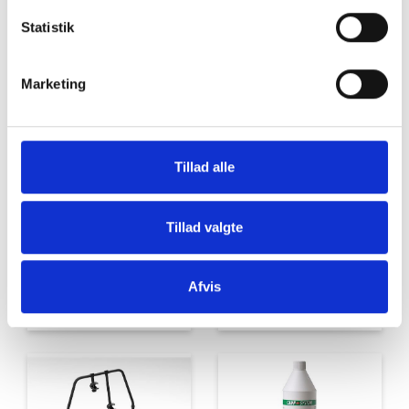
Statistik
Marketing
Møbler
Omnia
Tillad alle
Tillad valgte
Afvis
Grill og Tilbehør
Indvendigt Udstyr