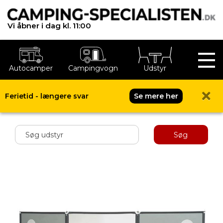
Vi åbner i dag kl. 11:00
Autocamper
Campingvogn
Udstyr
Ferietid - længere svar
Se mere her
Shop menu
Søg