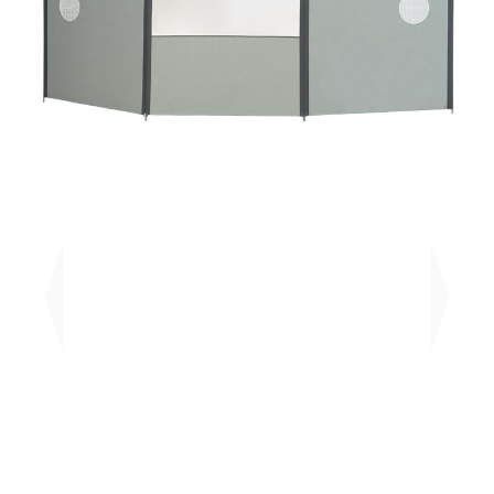
Previous
Next