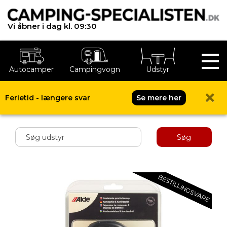
Vi åbner i dag kl. 09:30
Autocamper
Campingvogn
Udstyr
Ferietid - længere svar
Se mere her
Shop menu
Søg
BESTILLINGSVARE
BESTILLINGSVARE