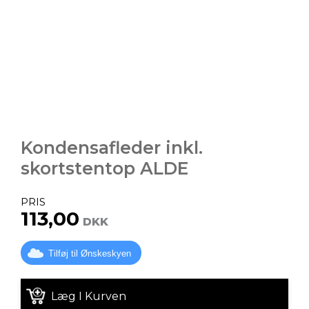
Kondensafleder inkl.
skortstentop ALDE
PRIS
113,00
DKK
Tilføj til Ønskeskyen
Læg I Kurven