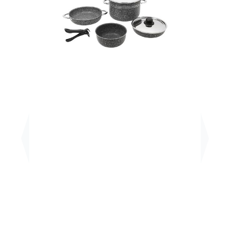
Previous
Next