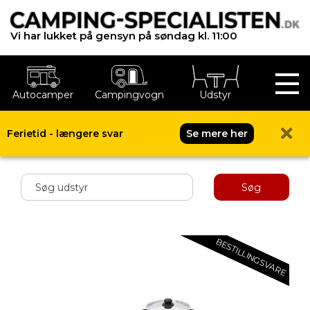
Vi har lukket på gensyn på søndag kl. 11:00
Autocamper
Campingvogn
Udstyr
Ferietid - længere svar
Se mere her
Shop menu
Søg
BESTILLINGSVARE
BESTILLINGSVARE
BESTILLINGSVARE
BESTILLINGSVARE