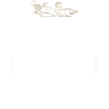
Previous
Next