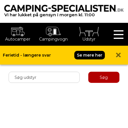
Vi har lukket på gensyn i morgen kl. 11:00
Autocamper
Campingvogn
Udstyr
Ferietid - længere svar
Se mere her
Shop menu
Søg