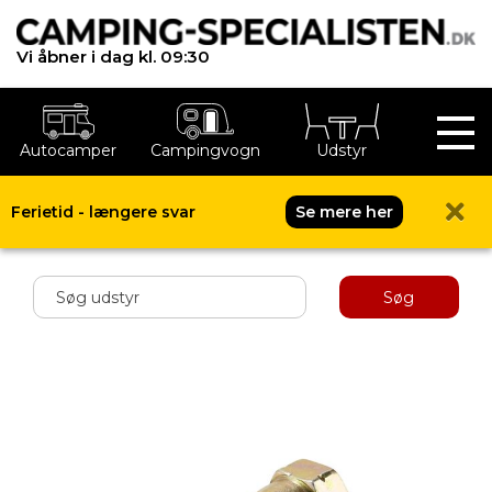
Vi åbner i dag kl. 09:30
Autocamper
Campingvogn
Udstyr
Ferietid - længere svar
Se mere her
Shop menu
Søg