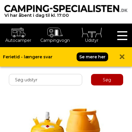
Vi har åbent i dag til kl. 17:00
Autocamper
Campingvogn
Udstyr
Ferietid - længere svar
Se mere her
Shop menu
Søg