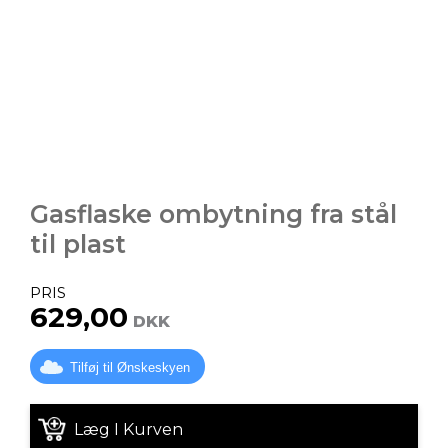
Gasflaske ombytning fra stål
til plast
PRIS
629,00
DKK
Tilføj til Ønskeskyen
Læg I Kurven