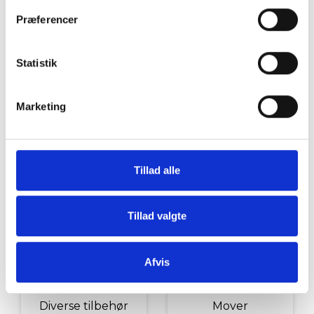
Grill og Tilbehør
Indvendigt Udstyr
Præferencer
Statistik
Marketing
Udvendigt Udstyr
Camp System
Tillad alle
Tillad valgte
Afvis
Diverse tilbehør
Mover