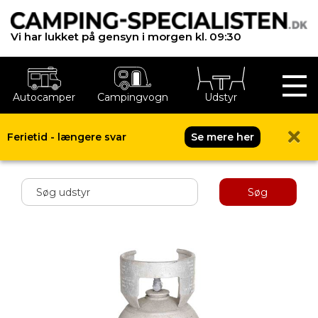
Vi har lukket på gensyn i morgen kl. 09:30
Autocamper
Campingvogn
Udstyr
Ferietid - længere svar
Se mere her
Shop menu
Søg