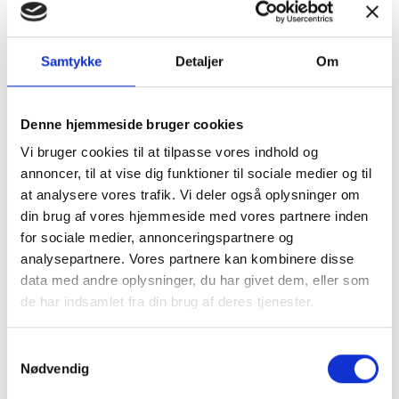
Tilbud
Autocamper udstyr
Samtykke
Detaljer
Om
Denne hjemmeside bruger cookies
Vi bruger cookies til at tilpasse vores indhold og
annoncer, til at vise dig funktioner til sociale medier og til
at analysere vores trafik. Vi deler også oplysninger om
Møbler
Omnia
din brug af vores hjemmeside med vores partnere inden
for sociale medier, annonceringspartnere og
analysepartnere. Vores partnere kan kombinere disse
data med andre oplysninger, du har givet dem, eller som
de har indsamlet fra din brug af deres tjenester.
Samtykkevalg
Nødvendig