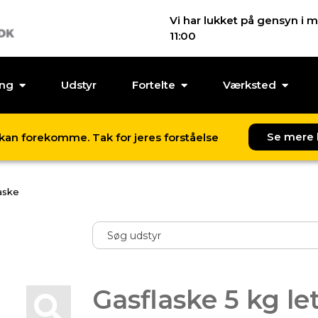
Vi har lukket på gensyn i m
11:00
ing
Udstyr
Fortelte
Værksted
Se mere 
l kan forekomme. Tak for jeres forståelse
laske
Gasflaske 5 kg let