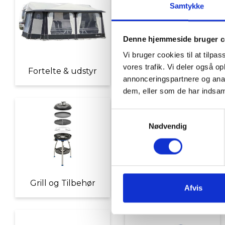
Samtykke
Denne hjemmeside bruger c
Vi bruger cookies til at tilpas
vores trafik. Vi deler også 
Fortelte & udstyr
Nyheder
annonceringspartnere og anal
dem, eller som de har indsaml
Samtykkevalg
Nødvendig
Grill og Tilbehør
Indvendigt Udstyr
Afvis