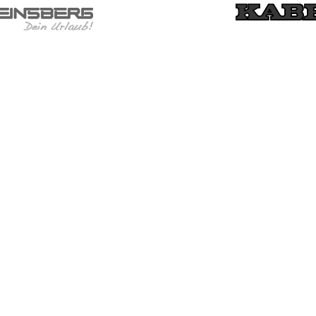
FØLG OS
LINKS
FACEBOOK
FINANSIERIN
YOUTUBE
SERVICE
INSTAGRAM
UDEKØREND
LINKEDIN
SERVICEOM