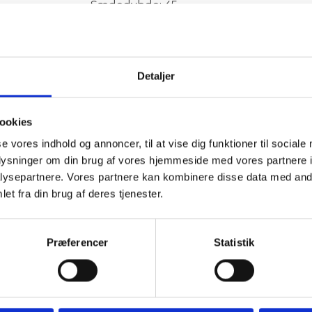
Sædedybde: 45
Sædevide: 68
Max tilladt vægt: 100kg
Detaljer
ookies
se vores indhold og annoncer, til at vise dig funktioner til sociale
oplysninger om din brug af vores hjemmeside med vores partnere i
ysepartnere. Vores partnere kan kombinere disse data med andr
et fra din brug af deres tjenester.
Tilbud
Autocamper udstyr
Præferencer
Statistik