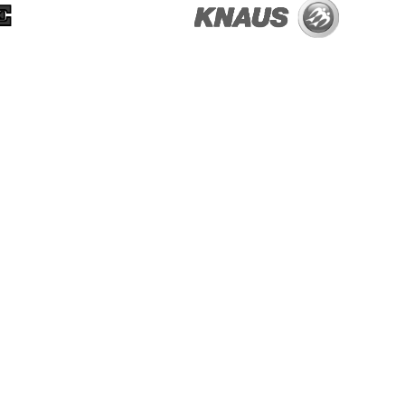
OM OS
G
KONTAKT OS
ÅBNINGSTIDER
E
HISTORIEN
RÅDER
COOKIES
Cookies