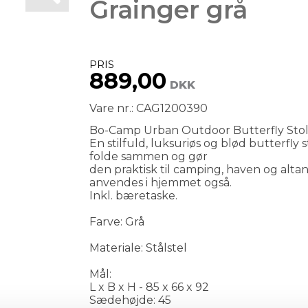
Grainger grå
PRIS
889,00
DKK
Vare nr.: CAG1200390
Bo-Camp Urban Outdoor Butterfly Stol,
En stilfuld, luksuriøs og blød butterfly
folde sammen og gør
den praktisk til camping, haven og alt
anvendes i hjemmet også.
Inkl. bæretaske.
Farve: Grå
Materiale: Stålstel
Mål:
L x B x H - 85 x 66 x 92
Sædehøjde: 45