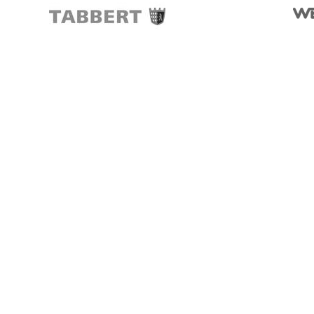
Silkeborg
Funder Dalgårdsvej 1
8600 Silkeborg
Tlf.: 97125366
Copyright 2024 © Camping-Specialisten