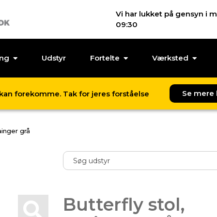
Vi har lukket på gensyn i m
09:30
ing
Udstyr
Fortelte
Værksted
Se mere 
l kan forekomme. Tak for jeres forståelse
ainger grå
Butterfly stol,