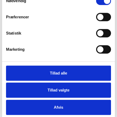
Nødvendig
Præferencer
Grill og Tilbehør
Indvendigt Udstyr
Statistik
Marketing
Tillad alle
Udvendigt Udstyr
Camp System
Tillad valgte
Afvis